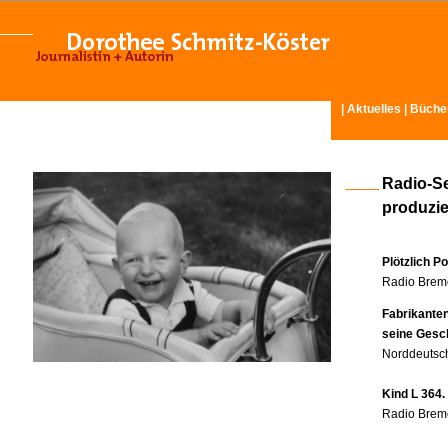
|
Aktuelles
|
Büche
Radio-S
produzier
Plötzlich P
Radio Breme
Fabrikante
seine Gesc
Norddeutsch
Kind L 364.
Radio Breme