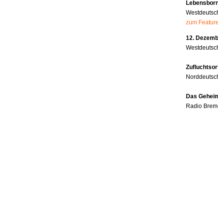
Lebensborn
Westdeutsc
zum Featur
12. Dezembe
Westdeutsch
Zufluchtsor
Norddeutsc
Das Geheim
Radio Brem