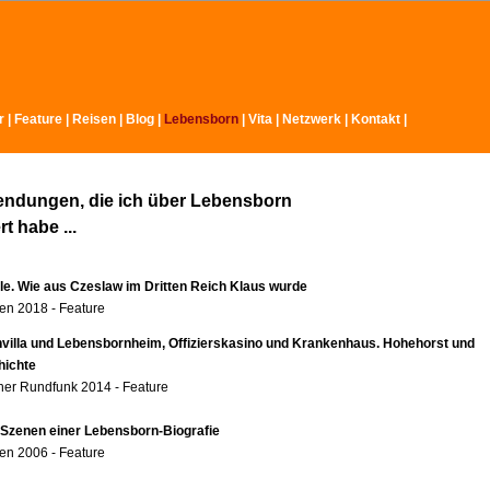
r
|
Feature
|
Reisen
|
Blog
|
Lebensborn
|
Vita
|
Netzwerk
|
Kontakt
|
endungen, die ich über Lebensborn
t habe ...
ole. Wie aus Czeslaw im Dritten Reich Klaus wurde
n 2018 - Feature
nvilla und Lebensbornheim, Offizierskasino und Krankenhaus. Hohehorst und
hichte
er Rundfunk 2014 - Feature
 Szenen einer Lebensborn-Biografie
n 2006 - Feature