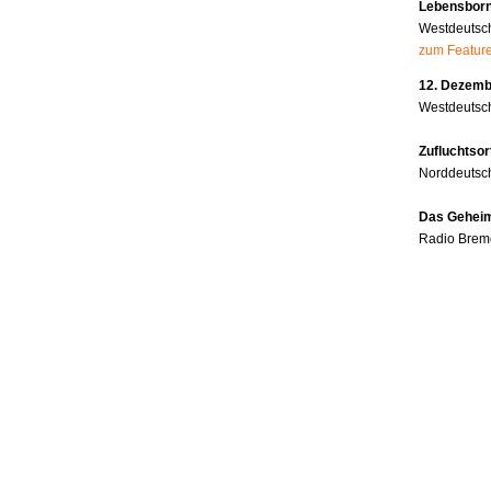
Lebensborn
Westdeutsc
zum Featur
12. Dezembe
Westdeutsch
Zufluchtsor
Norddeutsc
Das Geheim
Radio Brem