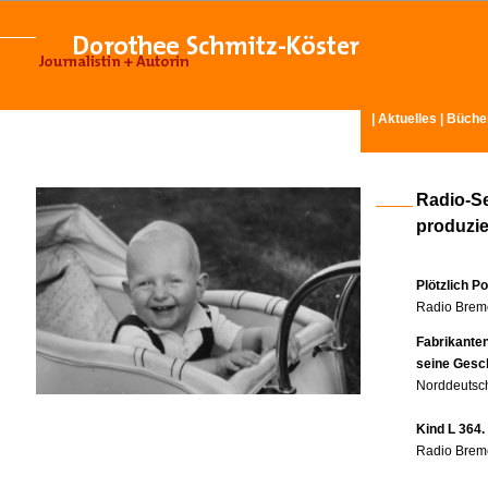
|
Aktuelles
|
Büche
Radio-S
produzier
Plötzlich P
Radio Breme
Fabrikante
seine Gesc
Norddeutsch
Kind L 364.
Radio Breme