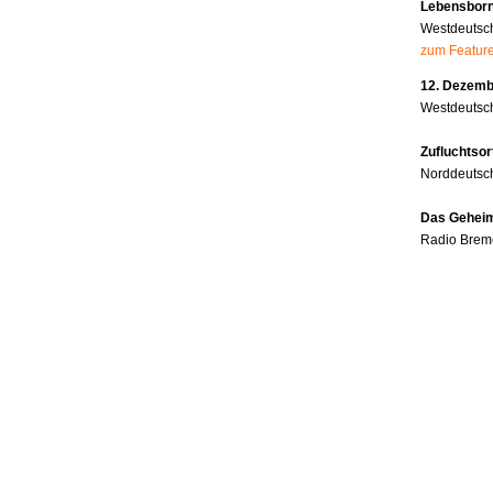
Lebensborn
Westdeutsc
zum Featur
12. Dezembe
Westdeutsch
Zufluchtsor
Norddeutsc
Das Geheim
Radio Brem