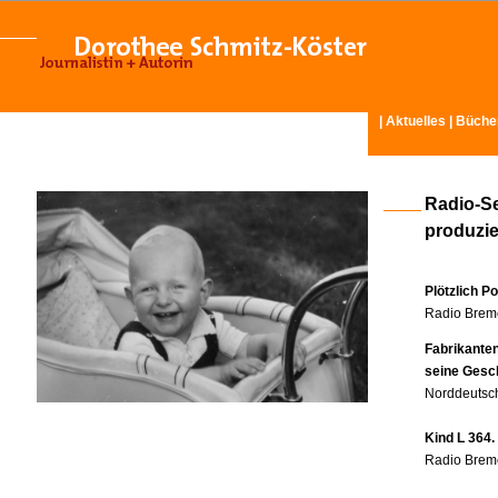
|
Aktuelles
|
Büche
Radio-S
produzier
Plötzlich P
Radio Breme
Fabrikante
seine Gesc
Norddeutsch
Kind L 364.
Radio Breme