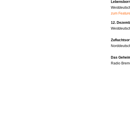
Lebensborn
Westdeutsc
zum Featur
12. Dezembe
Westdeutsch
Zufluchtsor
Norddeutsc
Das Geheim
Radio Brem