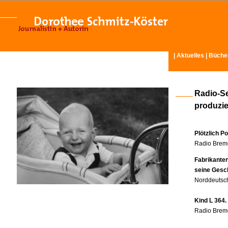
|
Aktuelles
|
Büche
Radio-S
produzier
Plötzlich P
Radio Breme
Fabrikante
seine Gesc
Norddeutsch
Kind L 364.
Radio Breme