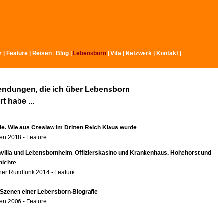
r
|
Feature
|
Reisen
|
Blog
|
Lebensborn
|
Vita
|
Netzwerk
|
Kontakt
|
endungen, die ich über Lebensborn
t habe ...
ole. Wie aus Czeslaw im Dritten Reich Klaus wurde
n 2018 - Feature
nvilla und Lebensbornheim, Offizierskasino und Krankenhaus. Hohehorst und
hichte
er Rundfunk 2014 - Feature
 Szenen einer Lebensborn-Biografie
n 2006 - Feature