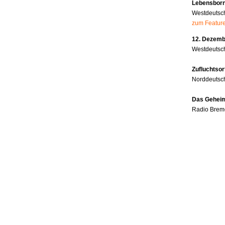
Lebensborn
Westdeutsc
zum Featur
12. Dezembe
Westdeutsch
Zufluchtsor
Norddeutsc
Das Geheim
Radio Brem