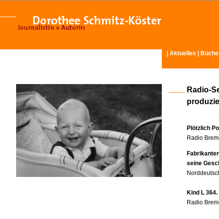
|
Aktuelles
|
Büche
Radio-S
produzier
Plötzlich P
Radio Breme
Fabrikante
seine Gesc
Norddeutsch
Kind L 364.
Radio Breme