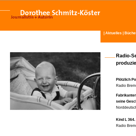
|
Aktuelles
|
Büche
Radio-S
produzier
Plötzlich P
Radio Breme
Fabrikante
seine Gesc
Norddeutsch
Kind L 364.
Radio Breme