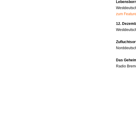
Lebensborn
Westdeutsc
zum Featur
12. Dezembe
Westdeutsch
Zufluchtsor
Norddeutsc
Das Geheim
Radio Brem