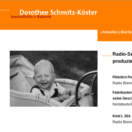
|
Aktuelles
|
Büche
Radio-S
produzier
Plötzlich P
Radio Breme
Fabrikante
seine Gesc
Norddeutsch
Kind L 364.
Radio Breme