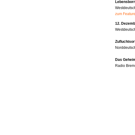
Lebensborn
Westdeutsc
zum Featur
12. Dezembe
Westdeutsch
Zufluchtsor
Norddeutsc
Das Geheim
Radio Brem