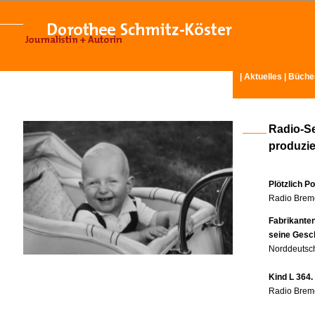
|
Aktuelles
|
Büche
Radio-S
produzier
Plötzlich P
Radio Breme
Fabrikante
seine Gesc
Norddeutsch
Kind L 364.
Radio Breme