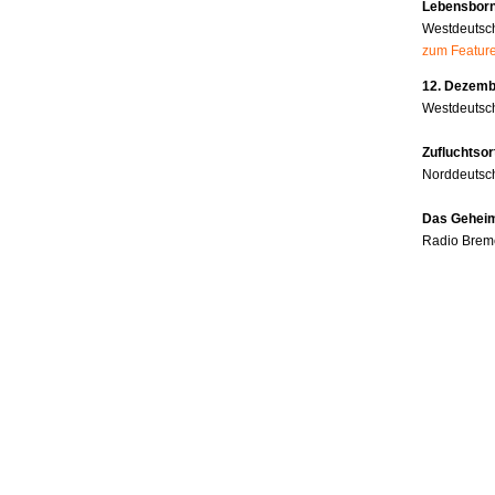
Lebensborn
Westdeutsc
zum Featur
12. Dezembe
Westdeutsch
Zufluchtsor
Norddeutsc
Das Geheim
Radio Brem