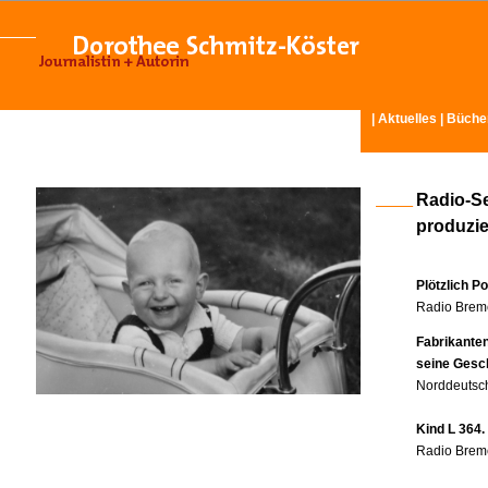
|
Aktuelles
|
Büche
Radio-S
produzier
Plötzlich P
Radio Breme
Fabrikante
seine Gesc
Norddeutsch
Kind L 364.
Radio Breme