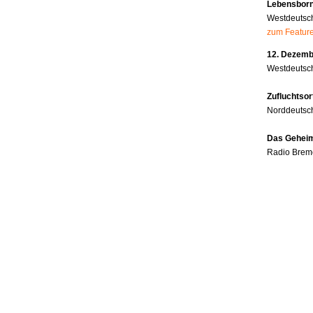
Lebensborn
Westdeutsc
zum Featur
12. Dezembe
Westdeutsch
Zufluchtsor
Norddeutsc
Das Geheim
Radio Brem