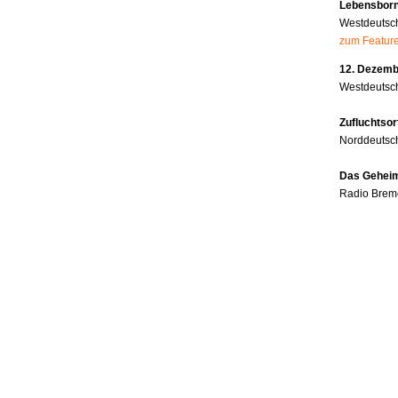
Lebensborn
Westdeutsc
zum Featur
12. Dezembe
Westdeutsch
Zufluchtsor
Norddeutsc
Das Geheim
Radio Brem