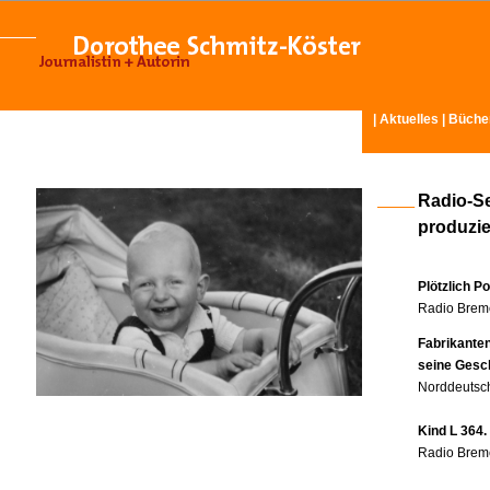
|
Aktuelles
|
Büche
Radio-S
produzier
Plötzlich P
Radio Breme
Fabrikante
seine Gesc
Norddeutsch
Kind L 364.
Radio Breme