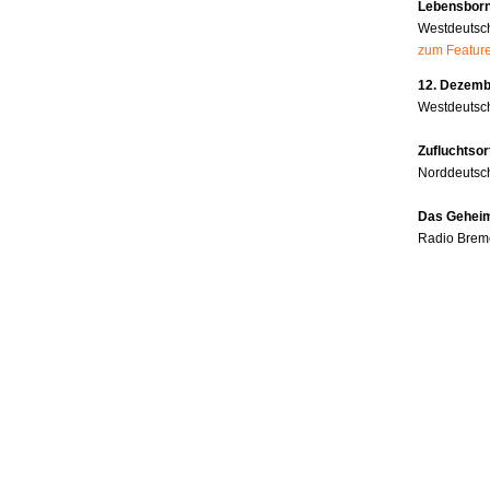
Lebensborn
Westdeutsc
zum Featur
12. Dezembe
Westdeutsch
Zufluchtsor
Norddeutsc
Das Geheim
Radio Brem