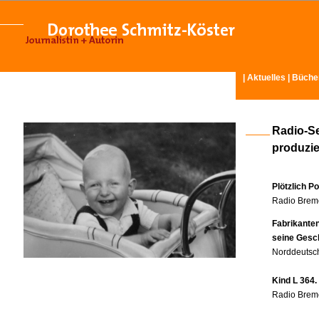
|
Aktuelles
|
Büche
Radio-S
produzier
Plötzlich P
Radio Breme
Fabrikante
seine Gesc
Norddeutsch
Kind L 364.
Radio Breme