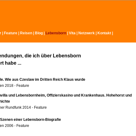
r
|
Feature
|
Reisen
|
Blog
|
Lebensborn
|
Vita
|
Netzwerk
|
Kontakt
|
endungen, die ich über Lebensborn
t habe ...
ole. Wie aus Czeslaw im Dritten Reich Klaus wurde
n 2018 - Feature
nvilla und Lebensbornheim, Offizierskasino und Krankenhaus. Hohehorst und
hichte
er Rundfunk 2014 - Feature
 Szenen einer Lebensborn-Biografie
n 2006 - Feature