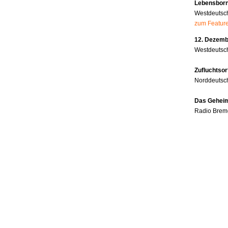
Lebensborn
Westdeutsc
zum Featur
12. Dezembe
Westdeutsch
Zufluchtsor
Norddeutsc
Das Geheim
Radio Brem