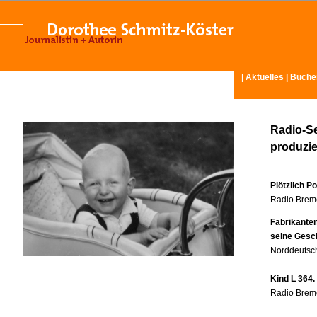
|
Aktuelles
|
Büche
Radio-S
produzier
Plötzlich P
Radio Breme
Fabrikante
seine Gesc
Norddeutsch
Kind L 364.
Radio Breme