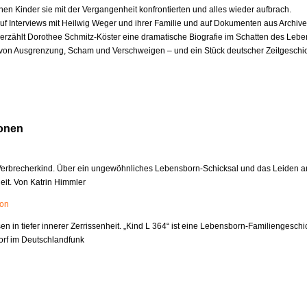
nen Kinder sie mit der Vergangenheit konfrontierten und alles wieder aufbrach.
uf Interviews mit Heilwig Weger und ihrer Familie und auf Dokumenten aus Archiv
z erzählt Dorothee Schmitz-Köster eine dramatische Biografie im Schatten des Lebe
von Ausgrenzung, Scham und Verschweigen – und ein Stück deutscher Zeitgeschic
onen
 Verbrecherkind. Über ein ungewöhnliches Lebensborn-Schicksal und das Leiden a
it. Von Katrin Himmler
ion
 in tiefer innerer Zerrissenheit. „Kind L 364“ ist eine Lebensborn-Familiengeschi
orf im Deutschlandfunk