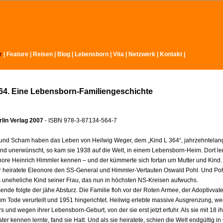
r
|
Feature
|
Reisen
|
Blog
|
Lebensborn
|
Vita
|
Netzwerk
|
Kontakt
|
64. Eine Lebensborn-Familiengeschichte
lin Verlag 2007
- ISBN 978-3-87134-564-7
nd Scham haben das Leben von Heilwig Weger, dem „Kind L 364“, jahrzehntelang
nd unerwünscht, so kam sie 1938 auf die Welt, in einem Lebensborn-Heim. Dort ler
nore Heinrich Himmler kennen – und der kümmerte sich fortan um Mutter und Kind.
r heiratete Eleonore den SS-General und Himmler-Vertauten Oswald Pohl. Und Poh
s uneheliche Kind seiner Frau, das nun in höchsten NS-Kreisen aufwuchs.
nde folgte der jähe Absturz. Die Familie floh vor der Roten Armee, der Adoptivvat
m Tode verurteilt und 1951 hingerichtet. Heilwig erlebte massive Ausgrenzung, we
s und wegen ihrer Lebensborn-Geburt, von der sie erst jetzt erfuhr. Als sie mit 18 i
ater kennen lernte, fand sie Halt. Und als sie heiratete, schien die Welt endgültig i