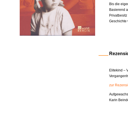
Bis die eige
Basierend a
Privatbesit
Geschichte 
Rezensi
Elitekind –
Vergangenhe
zur Rezens
Aufgewachsen
Karin Beind