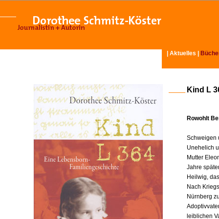
|
Aktuelles
|
Büche
Kind L 3
Rowohlt Ber
Schweigen u
Unehelich u
Mutter Eleo
Jahre späte
Heilwig, da
Nach Kriegse
Nürnberg zu
Adoptivvater
leiblichen V