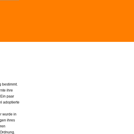
 bestimmt.
nte ihre
 Ein paar
l adoptierte
er wurde in
gen ihres
hren
n Ordnung.