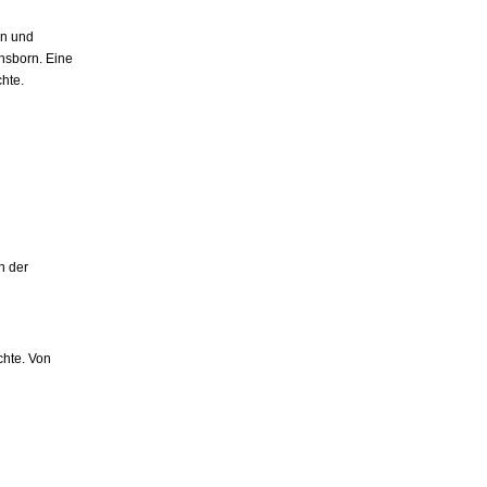
en und
nsborn. Eine
hte.
n der
chte. Von