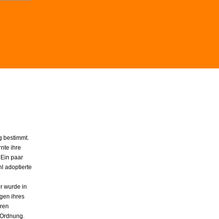
 bestimmt.
nte ihre
 Ein paar
l adoptierte
er wurde in
gen ihres
hren
n Ordnung.