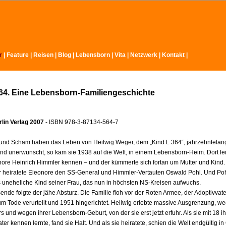
r
|
Feature
|
Reisen
|
Blog
|
Lebensborn
|
Vita
|
Netzwerk
|
Kontakt
|
64. Eine Lebensborn-Familiengeschichte
lin Verlag 2007
- ISBN 978-3-87134-564-7
nd Scham haben das Leben von Heilwig Weger, dem „Kind L 364“, jahrzehntelang
nd unerwünscht, so kam sie 1938 auf die Welt, in einem Lebensborn-Heim. Dort ler
nore Heinrich Himmler kennen – und der kümmerte sich fortan um Mutter und Kind.
r heiratete Eleonore den SS-General und Himmler-Vertauten Oswald Pohl. Und Poh
s uneheliche Kind seiner Frau, das nun in höchsten NS-Kreisen aufwuchs.
nde folgte der jähe Absturz. Die Familie floh vor der Roten Armee, der Adoptivvat
m Tode verurteilt und 1951 hingerichtet. Heilwig erlebte massive Ausgrenzung, we
s und wegen ihrer Lebensborn-Geburt, von der sie erst jetzt erfuhr. Als sie mit 18 i
ater kennen lernte, fand sie Halt. Und als sie heiratete, schien die Welt endgültig i