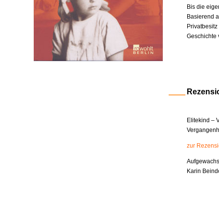
Bis die eige
Basierend a
Privatbesit
Geschichte 
Rezensi
Elitekind –
Vergangenhe
zur Rezens
Aufgewachsen
Karin Beind