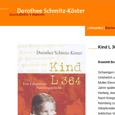
|
Aktuelles
|
Büche
Kind L 3
Rowohlt Ber
Schweigen u
Unehelich u
Mutter Eleo
Jahre späte
Heilwig, da
Nach Kriegse
Nürnberg zu
Adoptivvater
leiblichen V