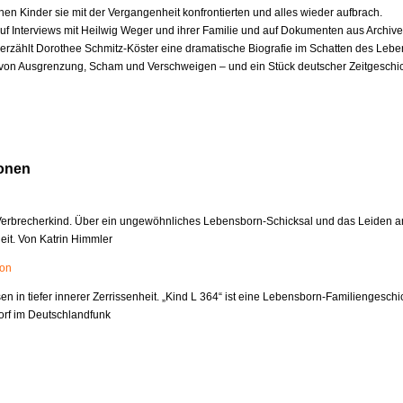
nen Kinder sie mit der Vergangenheit konfrontierten und alles wieder aufbrach.
uf Interviews mit Heilwig Weger und ihrer Familie und auf Dokumenten aus Archiv
z erzählt Dorothee Schmitz-Köster eine dramatische Biografie im Schatten des Lebe
von Ausgrenzung, Scham und Verschweigen – und ein Stück deutscher Zeitgeschic
onen
 Verbrecherkind. Über ein ungewöhnliches Lebensborn-Schicksal und das Leiden a
it. Von Katrin Himmler
ion
 in tiefer innerer Zerrissenheit. „Kind L 364“ ist eine Lebensborn-Familiengeschi
orf im Deutschlandfunk