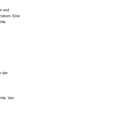
en und
nsborn. Eine
hte.
n der
chte. Von