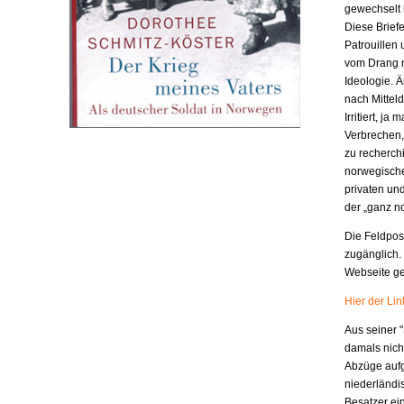
gewechselt h
Diese Brief
Patrouillen
vom Drang n
Ideologie. 
nach Mitteld
Irritiert, j
Verbrechen,
zu recherchi
norwegische
privaten un
der „ganz n
Die Feldpost
zugänglich.
Webseite ges
Hier der Li
Aus seiner "
damals nich
Abzüge aufge
niederländis
Besatzer ein