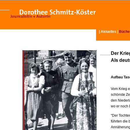
|
Aktuelles
|
Büche
Der Krie
Als deut
Aufbau Tas
Vom Krieg er
schönste Ze
den Niederla
wo er noch 
"Der Tochter
führten die
Annäherung: