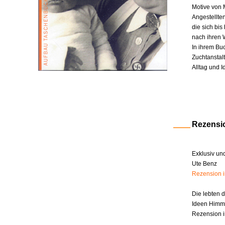
Motive von 
Angestellte
die sich bi
nach ihren W
In ihrem Bu
Zuchtanstal
Alltag und I
Rezensi
Exklusiv un
Ute Benz
Rezension 
Die lebten 
Ideen Himm
Rezension i