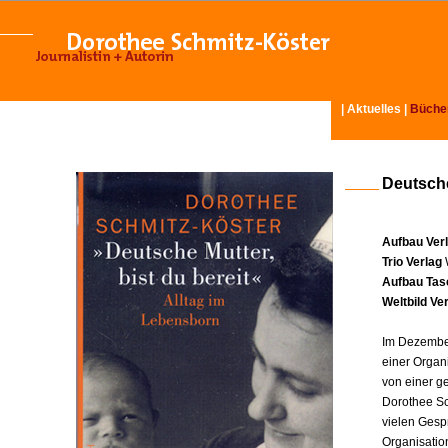
|
Aktuelles
|
Büche
Deutsche
Aufbau Ver
Trio Verlag
Aufbau Tas
Weltbild Ve
Im Dezember
einer Organ
von einer g
Dorothee Sc
vielen Gesp
Organisatio