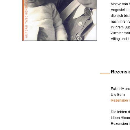
Motive von 
Angestellte
die sich bi
nach ihren W
In ihrem Bu
Zuchtanstal
Alltag und I
Rezensi
Exklusiv un
Ute Benz
Rezension 
Die lebten 
Ideen Himm
Rezension i