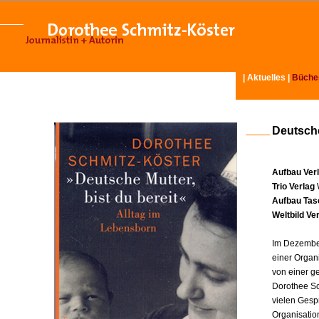
|
Aktuelles
|
Büche
Deutsche
Aufbau Ver
Trio Verlag
Aufbau Tas
Weltbild Ve
Im Dezember
einer Organ
von einer g
Dorothee Sc
vielen Gesp
Organisatio