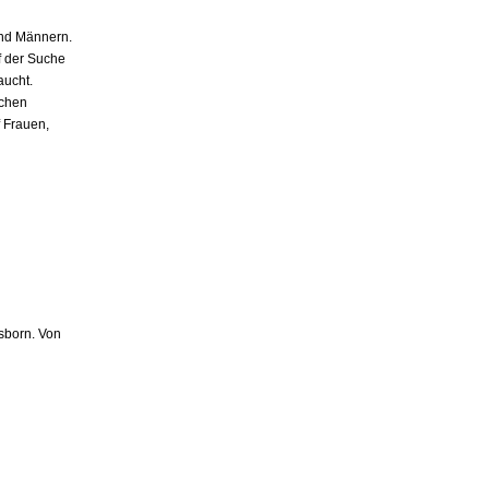
und Männern.
f der Suche
aucht.
schen
f Frauen,
nsborn. Von