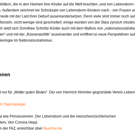
Müttern, die in den Heimen ihre Kinder auf die Welt brachten, und von Lebensborn-
n. Außerdem zeichnet sie Schicksale von Lebensborn-Kindern nach - von Frauen 
s heute mit der Last ihrer Geburt auseinandersetzen. Denn viele sind immer noch au
urzeln, nicht wenige sind gescheitert, einige wurden von der Stasi zynisch missbr
ch setzt sich Dorothee Schmitz-Köster auch mit dem Mythos von „nationalsozialisti
ten“ und mit der „Rassenpolitik“ auseinander und eröffnet so neue Perspektiven au
deologie im Nationalsozialismus.
onen
d nur für „Mütter guten Blutes“. Der von Heinrich Himmler gegründete Verein Lebe
im Tagesspiegel
da wie Prinzessinnen. Der Lebensborn und die menschenzüchterischen
lers. Von Corona Hepp
n der FAZ, erreichbar über
Buecher.de