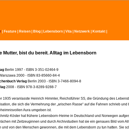
r
|
Feature
|
Reisen
|
Blog
|
Lebensborn
|
Vita
|
Netzwerk
|
Kontakt
|
 Mutter, bist du bereit. Alltag im Lebensborn
lag
Berlin 1997 - ISBN 3-351-02464-9
Warszawa 2000 - ISBN 83-85660-84-4
chenbuch Verlag
Berlin 2003 - ISBN 3-7466-8094-8
rlag
2008 - ISBN 978-3-8289-9288-7
 1935 veranlasste Heinrich Himmler, Reichsführer SS, die Gründung des Lebensb
isation, die sich die Vermehrung der „arischen Rasse“ auf die Fahnen schrieb und 
eheimnisvollen Aura umgeben ist.
hmitz-Köster hat frühere Lebensborn-Heime in Deutschland und Norwegen aufges
rächen mit Zeitzeuginnen und durch Archivstudien hat sie ein genaues Bild vom All
n und von den Menschen gewonnen, die mit dem Lebensborn zu tun hatten. Sie sch