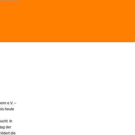
orn e.V. –
bis heute
ucht. In
tag der
ildert die