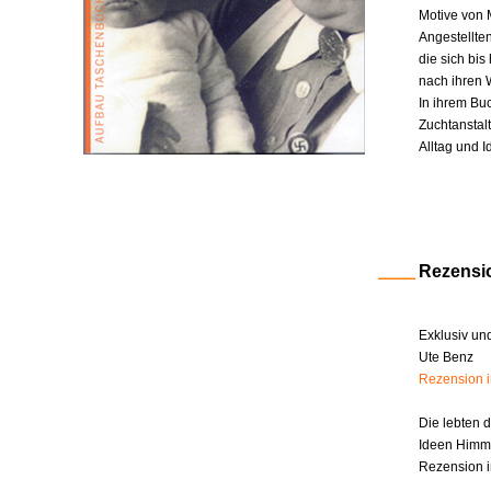
Motive von 
Angestellte
die sich bi
nach ihren W
In ihrem Bu
Zuchtanstal
Alltag und I
Rezensi
Exklusiv un
Ute Benz
Rezension 
Die lebten 
Ideen Himm
Rezension i