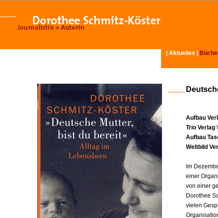
|
Aktuelles
|
Büche
Deutsche
Aufbau Ver
Trio Verlag
Aufbau Tas
Weltbild Ve
Im Dezember
einer Organ
von einer g
Dorothee Sc
vielen Gesp
Organisatio