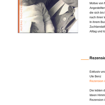
Motive von 
Angestellte
die sich bi
nach ihren W
In ihrem Bu
Zuchtanstal
Alltag und I
Rezensi
Exklusiv un
Ute Benz
Rezension 
Die lebten 
Ideen Himm
Rezension i