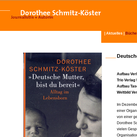
|
Aktuelles
|
Büche
Deutsche
Aufbau Ver
Trio Verlag
Aufbau Tas
Weltbild Ve
Im Dezember
einer Organ
von einer g
Dorothee Sc
vielen Gesp
Organisatio