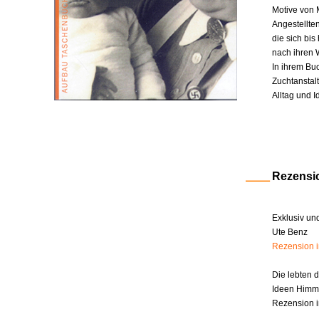
Motive von 
Angestellte
die sich bi
nach ihren W
In ihrem Bu
Zuchtanstal
Alltag und I
Rezensi
Exklusiv un
Ute Benz
Rezension 
Die lebten 
Ideen Himm
Rezension i