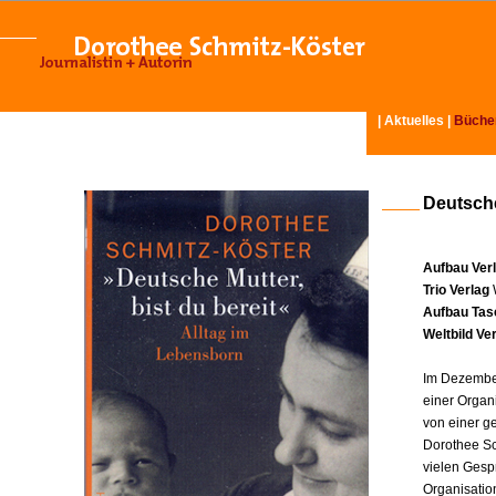
|
Aktuelles
|
Büche
Deutsche
Aufbau Ver
Trio Verlag
Aufbau Tas
Weltbild Ve
Im Dezember
einer Organ
von einer g
Dorothee Sc
vielen Gesp
Organisatio