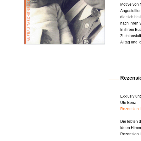
Motive von 
Angestellte
die sich bi
nach ihren W
In ihrem Bu
Zuchtanstal
Alltag und I
Rezensi
Exklusiv un
Ute Benz
Rezension 
Die lebten 
Ideen Himm
Rezension i