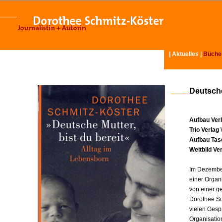
|
Aktuelles
|
Büche
Deutsche
Aufbau Ver
Trio Verlag
Aufbau Tas
Weltbild Ve
Im Dezember
einer Organ
von einer g
Dorothee Sc
vielen Gesp
Organisatio