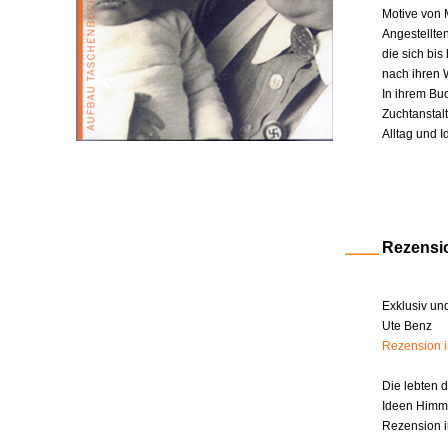
Motive von 
Angestellte
die sich bi
nach ihren W
In ihrem Bu
Zuchtanstal
Alltag und I
Rezensi
Exklusiv un
Ute Benz
Rezension 
Die lebten 
Ideen Himm
Rezension i