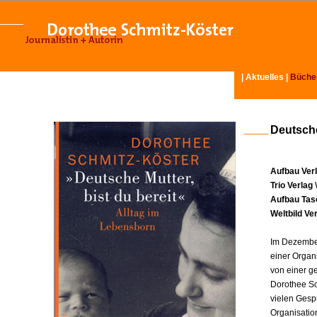
|
Aktuelles
|
Büche
Deutsche
Aufbau Ver
Trio Verlag
Aufbau Tas
Weltbild Ve
Im Dezember
einer Organ
von einer g
Dorothee Sc
vielen Gesp
Organisatio