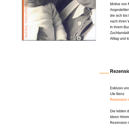
Motive von 
Angestellte
die sich bi
nach ihren W
In ihrem Bu
Zuchtanstal
Alltag und I
Rezensi
Exklusiv un
Ute Benz
Rezension 
Die lebten 
Ideen Himm
Rezension i