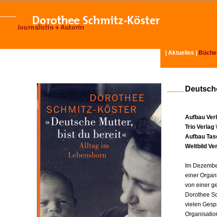
|
Aktuelles
|
Büche
Deutsche
Aufbau Ver
Trio Verlag
Aufbau Tas
Weltbild Ve
Im Dezember
einer Organ
von einer g
Dorothee Sc
vielen Gesp
Organisatio