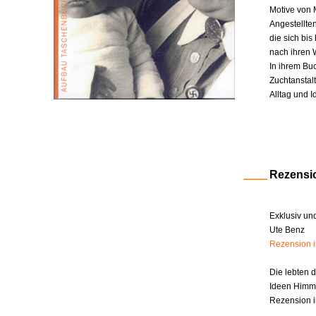
Motive von 
Angestellte
die sich bi
nach ihren W
In ihrem Bu
Zuchtanstal
Alltag und I
Rezensi
Exklusiv un
Ute Benz
Rezension 
Die lebten 
Ideen Himm
Rezension i