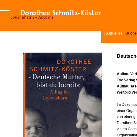
|
Aktuelles
|
Büche
Deutsche
Aufbau Ver
Trio Verlag
Aufbau Tas
Weltbild Ve
Im Dezember
einer Organ
von einer g
Dorothee Sc
vielen Gesp
Organisatio