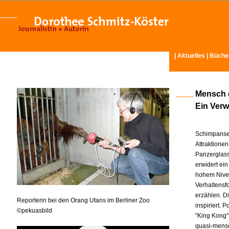
|
Aktuelles
|
Büche
Mensch 
Ein Ver
Schimpansen
Attraktione
Panzerglass
erwidert ei
hohem Nivea
Verhaltensf
erzählen. D
Reporterin bei den Orang Utans im Berliner Zoo
inspiriert.
©pekuasbild
"King Kong" 
quasi-mensc