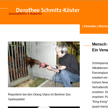
|
Aktuelles
|
Büche
Mensch 
Ein Ver
Schimpansen
Attraktione
Panzerglass
erwidert ei
hohem Nivea
Verhaltensf
erzählen. D
Reporterin bei den Orang Utans im Berliner Zoo
inspiriert.
©pekuasbild
"King Kong" 
quasi-mensc