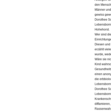
den Mensche
Männer und 
gewiss gewo
Dorothee Sc
Lebensborn 
Hohehorst.
Wer sind di
Einrichtung
Diesen und 
erzählt vie
wurde, wede
Wäre sie ni
Kind wahrsc
Gesundheits
einen anony
die erbbiol
Lebensborn: 
Dorothee Sc
Lebensborn 
Krankenschw
diffamieren
Rassenwahn,