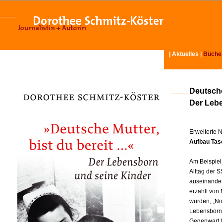
|
Aktuelles
|
Büche
Deutsche
Der Leb
Erweiterte 
Aufbau Tas
Am Beispiel
Alltag der S
auseinander
erzählt von
wurden, „No
Lebensborn-
Gegenwart hi