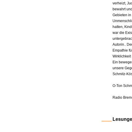
verheizt, J
bewahrt und
Gebieten in
Unmenschlic
hatten, Kin
war die Exis
untergebrac
Autorin.. De
Empathie fü
Wirklichkeit 
Ein bewegen
unsere Gege
Schmitz-Kös
O-Ton Schmi
Radio Brem
Lesung