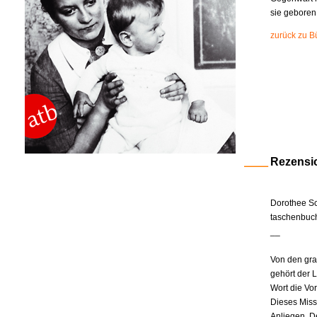
sie geboren
zurück zu B
Rezensi
Dorothee Sc
taschenbuch
__
Von den gra
gehört der 
Wort die Vor
Dieses Miss
Anliegen. De