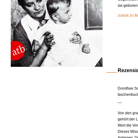
sie geboren
zurück zu B
Rezensi
Dorothee Sc
taschenbuch
__
Von den gra
gehört der 
Wort die Vor
Dieses Miss
Anliegen. De