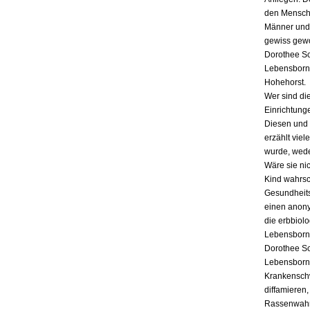
den Mensche
Männer und 
gewiss gewo
Dorothee Sc
Lebensborn 
Hohehorst.
Wer sind di
Einrichtung
Diesen und 
erzählt vie
wurde, wede
Wäre sie ni
Kind wahrsc
Gesundheits
einen anony
die erbbiol
Lebensborn: 
Dorothee Sc
Lebensborn 
Krankenschw
diffamieren
Rassenwahn,