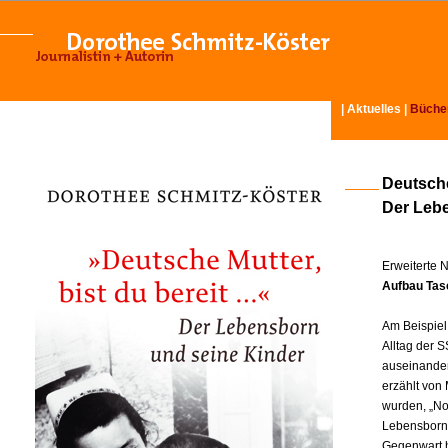
|
Aktuelles
|
Büche
Deutsche
Der Leb
Erweiterte 
Aufbau Tas
Am Beispiel
Alltag der S
auseinander
erzählt von
wurden, „No
Lebensborn-
Gegenwart hi