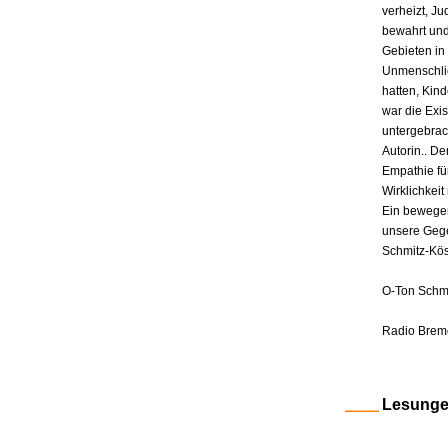
verheizt, J
bewahrt und
Gebieten in
Unmenschlic
hatten, Kin
war die Exis
untergebrac
Autorin.. De
Empathie fü
Wirklichkeit 
Ein bewegen
unsere Gege
Schmitz-Kös
O-Ton Schmi
Radio Brem
Lesung