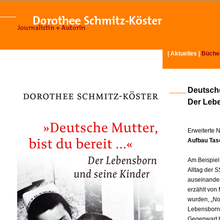
|
Aktuelles
|
Büche
Deutsche
Der Leb
Erweiterte 
Aufbau Tas
Am Beispiel
Alltag der S
auseinander
erzählt von
wurden, „No
Lebensborn-
Gegenwart hi