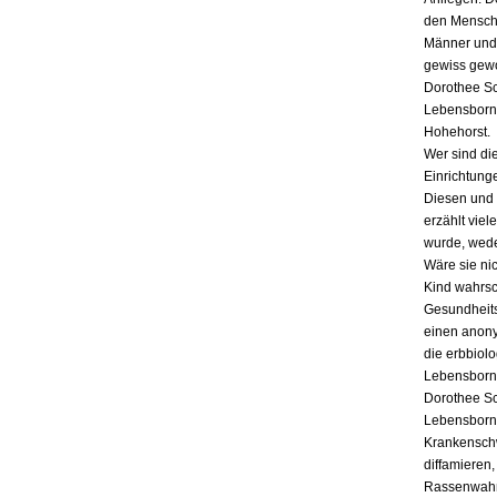
den Mensche
Männer und 
gewiss gewo
Dorothee Sc
Lebensborn 
Hohehorst.
Wer sind di
Einrichtung
Diesen und 
erzählt vie
wurde, wede
Wäre sie ni
Kind wahrsc
Gesundheits
einen anony
die erbbiol
Lebensborn: 
Dorothee Sc
Lebensborn 
Krankenschw
diffamieren
Rassenwahn,