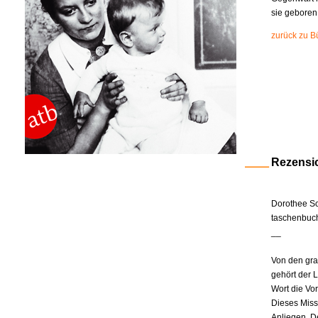
sie geboren
zurück zu B
Rezensi
Dorothee Sc
taschenbuch
__
Von den gra
gehört der 
Wort die Vor
Dieses Miss
Anliegen. De