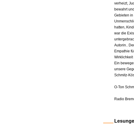
verheizt, J
bewahrt und
Gebieten in
Unmenschlic
hatten, Kin
war die Exis
untergebrac
Autorin.. De
Empathie fü
Wirklichkeit 
Ein bewegen
unsere Gege
Schmitz-Kös
O-Ton Schmi
Radio Brem
Lesung