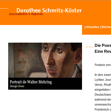
|
Aktuelles
|
Büche
Die Poesi
Eine Rev
Feature von
In den zwan
Lyriker, Jou
Verse, Rhyth
eingefallen
Deutschland
während der
unverwechse
Frankreich 