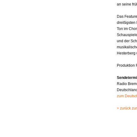
an seine fr
Das Feature
dreißigsten 
Ton im Chor
Schauspiele
und der Schr
musikalische
Hesterberg 
Produktion
Sendetermi
Radio Breme
Deutschland
zum Deutsc
> zurück zur