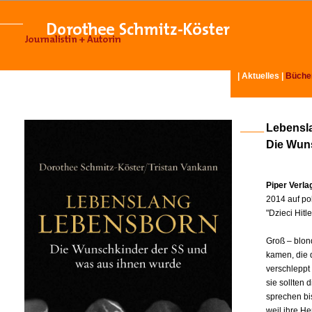
|
Aktuelles
|
Büche
Lebensl
Die Wun
Piper Verl
2014 auf pol
"Dzieci Hit
Groß – blon
kamen, die 
verschleppt
sie sollten
sprechen bi
weil ihre H