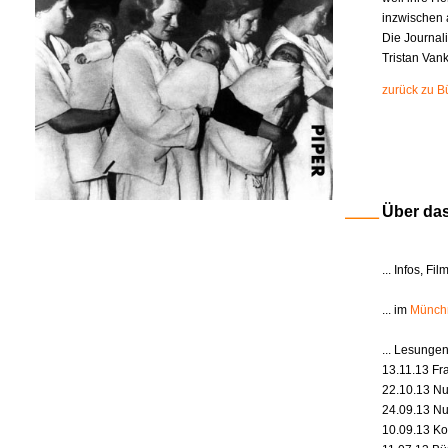
inzwischen a
Die Journali
Tristan Van
zurück zu B
Über da
... Infos, 
... im
Münch
... Lesunge
13.11.13 Fr
22.10.13 Nu
24.09.13 Nu
10.09.13 Ko