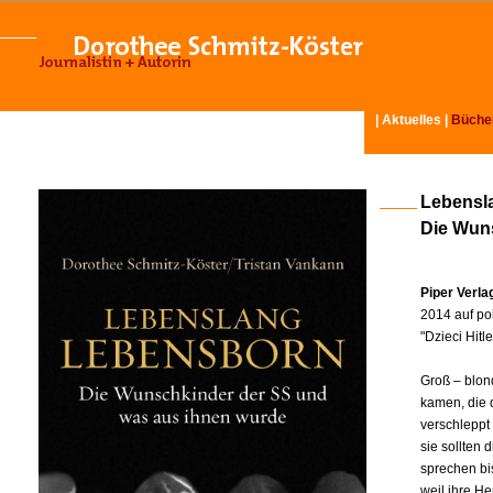
|
Aktuelles
|
Büche
Lebensl
Die Wun
Piper Verl
2014 auf pol
"Dzieci Hit
Groß – blon
kamen, die 
verschleppt
sie sollten
sprechen bi
weil ihre H