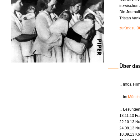
inzwischen a
Die Journali
Tristan Van
zurück zu B
Über da
... Infos, 
... im
Münch
... Lesunge
13.11.13 Fr
22.10.13 Nu
24.09.13 Nu
10.09.13 Ko