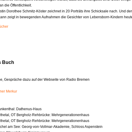
n die Öffentlichkeit.
stin Dorothee Schmitz-Köster zeichnet in 20 Porträts ihre Schicksale nach. Und der
kann zeigt in bewegenden Aufnahmen die Gesichter von Lebensborn-Kindern heut
ücher
s Buch
Filme, Gespräche dazu auf der Webseite von Radio Bremen
ner Merkur
n
ankenthal: Dathenus-Haus
thetal, OT Bergholz-Rehbrücke: Mehrgenerationenhaus
thetal, OT Bergholz-Rehbrücke: Mehrgenerationenhaus
chel am See: Georg-von-Vollmar-Akademie, Schloss Aspenstein