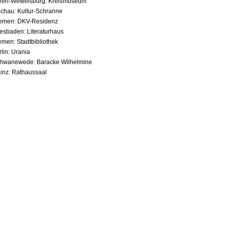
üren-Wewelsburg: Kreismuseum
chau: Kultur-Schranne
remen: DKV-Residenz
esbaden: Literaturhaus
emen: Stadtbibliothek
lin: Urania
chwanewede: Baracke Wilhelmine
inz: Rathaussaal