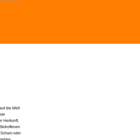
auf die Welt
sie
r Herkunft,
 Betroffenen
s Scham oder
 gehen