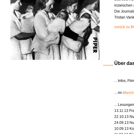
inzwischen a
Die Journali
Tristan Van
zurück zu B
Über da
... Infos, 
... im
Münch
... Lesunge
13.11.13 Fr
22.10.13 Nu
24.09.13 Nu
10.09.13 Ko