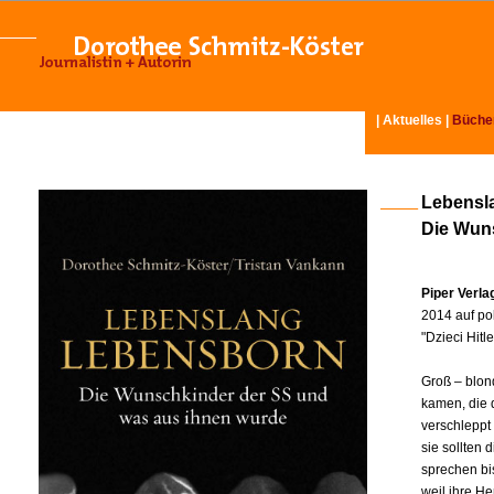
|
Aktuelles
|
Büche
Lebensl
Die Wun
Piper Verl
2014 auf pol
"Dzieci Hit
Groß – blon
kamen, die 
verschleppt
sie sollten
sprechen bi
weil ihre H