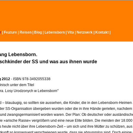
r
|
Feature
|
Reisen
|
Blog
|
Lebensborn
|
Vita
|
Netzwerk
|
Kontakt
|
ang Lebensborn.
schkinder der SS und was aus ihnen wurde
ag 2012
- ISBN 978-3492055338
nisch unter dem Titel
lera. Losy Urodzonych w Lebensborn"
d – blauäugig, so sollten sie aussehen, die Kinder, die in den Lebensborn-Heimen 
der SS-Organisation übergeben wurden oder die in ihre Hände gerieten, nachdem 
 und zwangsgermanisiert worden waren. Der Plan: Ob deutscher oder ausländische
 die »arische Rasse« vergrößern und eine neue Elite bilden. Die meisten der 18.000
s heute nicht über ihre Lebensborn-Zeit – um sich und ihre Mütter zu schützen, au
erkunft so konsequent verschwiegen wurde, dass sie ahnungslos sind. Doch einige