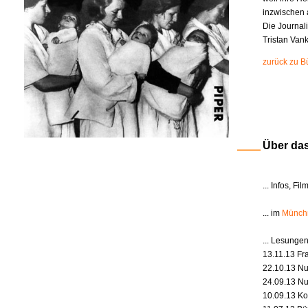
inzwischen a
Die Journali
Tristan Van
zurück zu B
Über da
... Infos, 
... im
Münch
... Lesunge
13.11.13 Fr
22.10.13 Nu
24.09.13 Nu
10.09.13 Ko