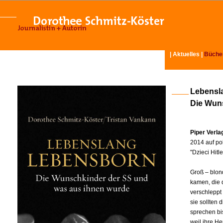
|
Aktuelles
|
Büche
Lebensl
Die Wun
Piper Verl
2014 auf pol
"Dzieci Hit
Groß – blon
kamen, die 
verschleppt
sie sollten
sprechen bi
weil ihre H