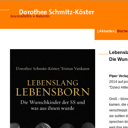
|
Aktuelles
|
Büche
Lebensl
Die Wun
Piper Verl
2014 auf pol
"Dzieci Hit
Groß – blon
kamen, die 
verschleppt
sie sollten
sprechen bi
weil ihre H