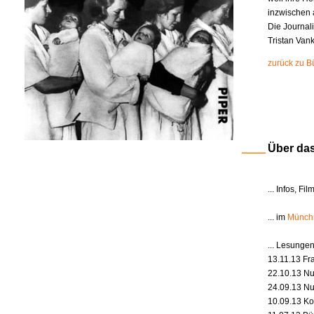
inzwischen a
Die Journali
Tristan Van
zurück zu B
Über da
... Infos, 
... im
Münch
... Lesunge
13.11.13 Fr
22.10.13 Nu
24.09.13 Nu
10.09.13 Ko