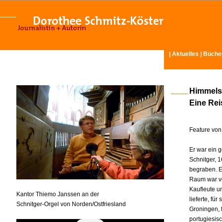
|
Aktuelles
|
Büche
Himmels
Eine Rei
Feature von
Er war ein 
Schnitger, 
begraben. Er
Raum war ve
Kaufleute u
Kantor Thiemo Janssen an der
lieferte, fü
Schnitger-Orgel von Norden/Ostfriesland
Groningen, f
portugiesis