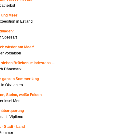
pätherbst
r und Meer
xpedition in Estland
ldbaden"
m Spessart
ich wieder am Meer!
r Vorsaison
 sieben Brücken, mindestens ...
rch Dänemark
en ganzen Sommer lang
 in Okzitanien
en, Steine, weiße Felsen
der Insel Møn
enüberquerung
nach Vipiteno
 - Stadt - Land
m Sommer