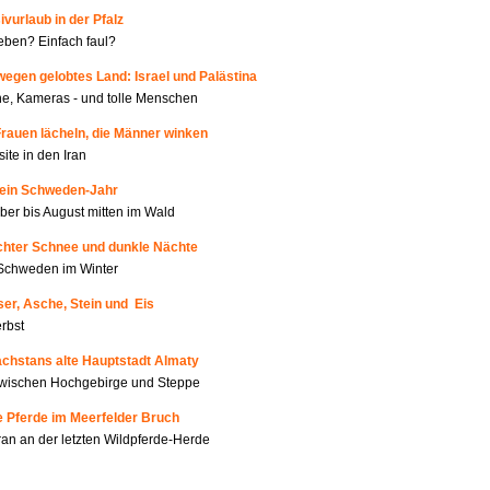
ivurlaub in der Pfalz
ben? Einfach faul?
wegen gelobtes Land: Israel und Palästina
e, Kameras - und tolle Menschen
Frauen lächeln, die Männer winken
site in den Iran
Mein Schweden-Jahr
er bis August mitten im Wald
Echter Schnee und dunkle Nächte
Schweden im Winter
er, Asche, Stein und Eis
rbst
achstans alte Hauptstadt Almaty
zwischen Hochgebirge und Steppe
e Pferde im Meerfelder Bruch
an an der letzten Wildpferde-Herde