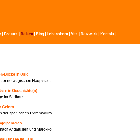
r
|
Feature
|
Reisen
|
Blog |
Lebensborn
|
Vita
|
Netzwerk
|
Kontakt
|
n-Blicke in Oslo
n der norwegischen Hauptstadt
ern in Geschichte(n)
ge im Südharz
r Geiern
n der spanischen Extremadura
ogelparadies
 nach Andalusien und Marokko
mal Ostsee im Jahr