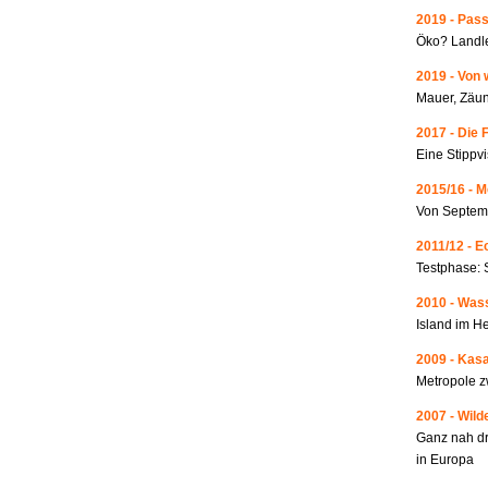
2019 - Pass
Öko? Landle
2019 - Von 
Mauer, Zäun
2017 - Die 
Eine Stippvi
2015/16 - 
Von Septemb
2011/12 - 
Testphase: 
2010 - Wass
Island im He
2009 - Kas
Metropole 
2007 - Wild
Ganz nah dr
in Europa