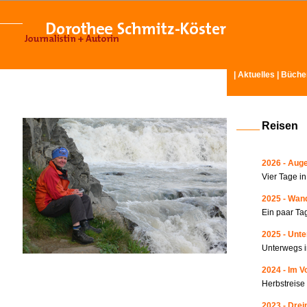
|
Aktuelles
|
Büche
Reisen
2026 - Auge
Vier Tage i
2025 - Wand
Ein paar Ta
2025 - Unte
Unterwegs i
2024 - Im V
Herbstreise
2023 - Drei