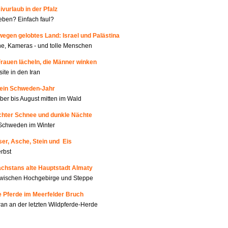
ivurlaub in der Pfalz
ben? Einfach faul?
wegen gelobtes Land: Israel und Palästina
e, Kameras - und tolle Menschen
Frauen lächeln, die Männer winken
site in den Iran
Mein Schweden-Jahr
er bis August mitten im Wald
Echter Schnee und dunkle Nächte
Schweden im Winter
er, Asche, Stein und Eis
rbst
achstans alte Hauptstadt Almaty
zwischen Hochgebirge und Steppe
e Pferde im Meerfelder Bruch
an an der letzten Wildpferde-Herde