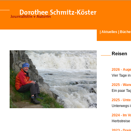
|
Aktuelles
|
Büche
Reisen
2026 - Auge
Vier Tage i
2025 - Wand
Ein paar Ta
2025 - Unte
Unterwegs i
2024 - Im V
Herbstreise
2023 - Drei