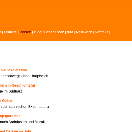
r
|
Feature
|
Reisen
|
Blog |
Lebensborn
|
Vita
|
Netzwerk
|
Kontakt
|
n-Blicke in Oslo
n der norwegischen Hauptstadt
ern in Geschichte(n)
ge im Südharz
r Geiern
n der spanischen Extremadura
ogelparadies
 nach Andalusien und Marokko
mal Ostsee im Jahr