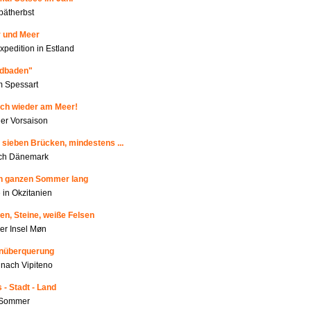
pätherbst
r und Meer
xpedition in Estland
ldbaden"
m Spessart
ich wieder am Meer!
r Vorsaison
 sieben Brücken, mindestens ...
rch Dänemark
en ganzen Sommer lang
 in Okzitanien
en, Steine, weiße Felsen
der Insel Møn
enüberquerung
nach Vipiteno
 - Stadt - Land
m Sommer