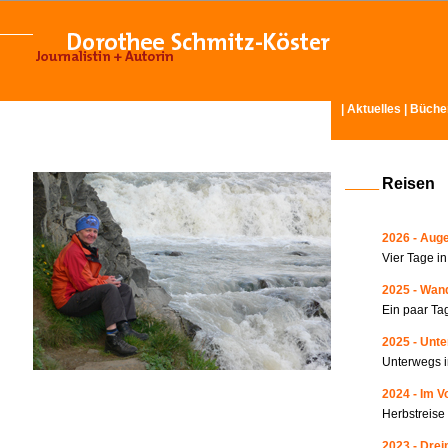
|
Aktuelles
|
Büche
Reisen
2026 - Auge
Vier Tage i
2025 - Wand
Ein paar Ta
2025 - Unte
Unterwegs i
2024 - Im V
Herbstreise
2023 - Drei