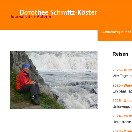
|
Aktuelles
|
Büche
Reisen
2026 - Auge
Vier Tage i
2025 - Wand
Ein paar Ta
2025 - Unte
Unterwegs i
2024 - Im V
Herbstreise
2023 - Drei