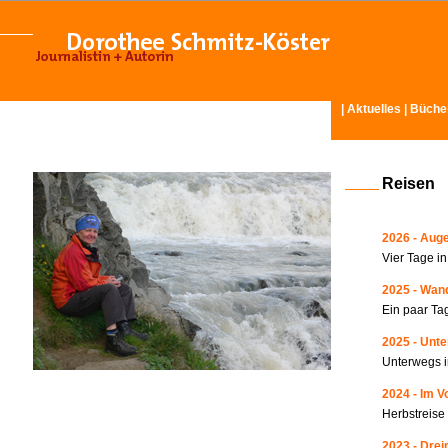
|
Aktuelles
|
Büche
Reisen
2026 - Auge
Vier Tage i
2025 - Wand
Ein paar Ta
2025 - Unte
Unterwegs i
2024 - Im V
Herbstreise
2023 - Drei