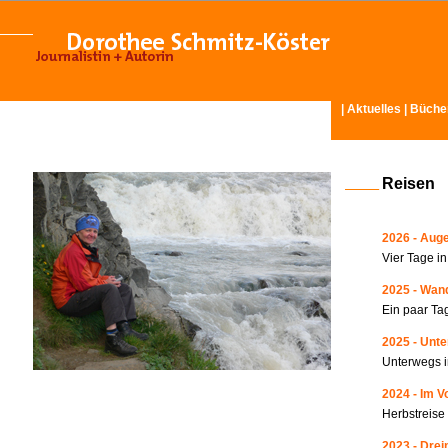
|
Aktuelles
|
Büche
Reisen
2026 - Auge
Vier Tage i
2025 - Wand
Ein paar Ta
2025 - Unte
Unterwegs i
2024 - Im V
Herbstreise
2023 - Drei