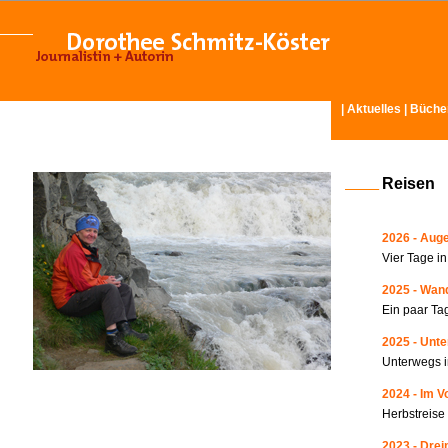
|
Aktuelles
|
Büche
Reisen
2026 - Auge
Vier Tage i
2025 - Wand
Ein paar Ta
2025 - Unte
Unterwegs i
2024 - Im V
Herbstreise
2023 - Drei