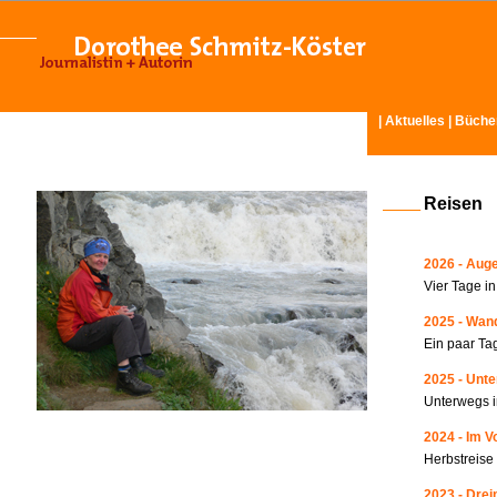
|
Aktuelles
|
Büche
Reisen
2026 - Auge
Vier Tage i
2025 - Wand
Ein paar Ta
2025 - Unte
Unterwegs i
2024 - Im V
Herbstreise
2023 - Drei