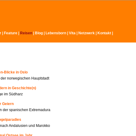
r
|
Feature
|
Reisen
|
Blog |
Lebensborn
|
Vita
|
Netzwerk
|
Kontakt
|
n-Blicke in Oslo
n der norwegischen Hauptstadt
ern in Geschichte(n)
ge im Südharz
r Geiern
n der spanischen Extremadura
ogelparadies
 nach Andalusien und Marokko
mal Ostsee im Jahr