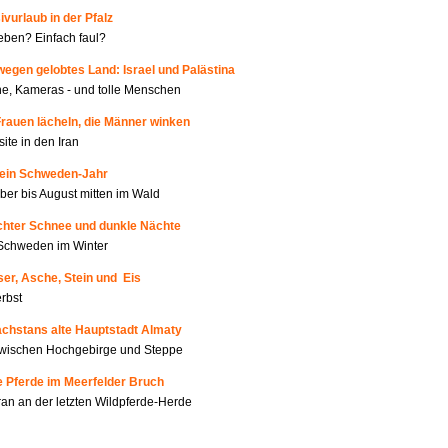
ivurlaub in der Pfalz
ben? Einfach faul?
wegen gelobtes Land: Israel und Palästina
e, Kameras - und tolle Menschen
Frauen lächeln, die Männer winken
site in den Iran
Mein Schweden-Jahr
er bis August mitten im Wald
Echter Schnee und dunkle Nächte
Schweden im Winter
er, Asche, Stein und Eis
rbst
achstans alte Hauptstadt Almaty
zwischen Hochgebirge und Steppe
e Pferde im Meerfelder Bruch
an an der letzten Wildpferde-Herde