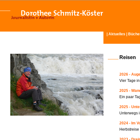
|
Aktuelles
|
Büche
Reisen
2026 - Auge
Vier Tage i
2025 - Wand
Ein paar Ta
2025 - Unte
Unterwegs i
2024 - Im V
Herbstreise
2023 - Drei