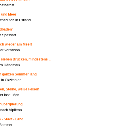
pätherbst
r und Meer
xpedition in Estland
ldbaden"
m Spessart
ich wieder am Meer!
r Vorsaison
 sieben Brücken, mindestens ...
rch Dänemark
en ganzen Sommer lang
 in Okzitanien
en, Steine, weiße Felsen
der Insel Møn
enüberquerung
nach Vipiteno
 - Stadt - Land
m Sommer