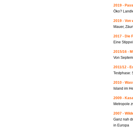
2019 - Pass
Öko? Landle
2019 - Von 
Mauer, Zäun
2017 - Die 
Eine Stippvi
2015/16 - 
Von Septemb
2011/12 - 
Testphase: 
2010 - Wass
Island im He
2009 - Kas
Metropole 
2007 - Wild
Ganz nah dr
in Europa