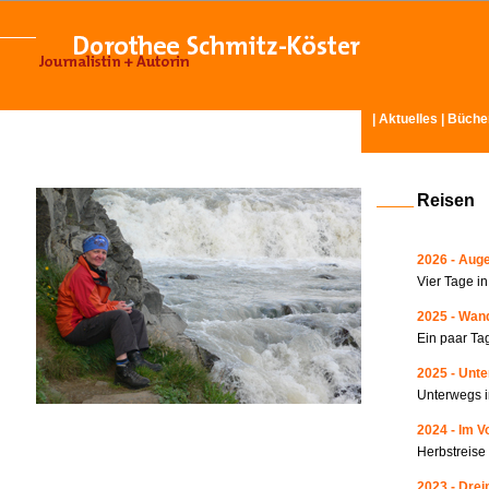
|
Aktuelles
|
Büche
Reisen
2026 - Auge
Vier Tage i
2025 - Wand
Ein paar Ta
2025 - Unte
Unterwegs i
2024 - Im V
Herbstreise
2023 - Drei