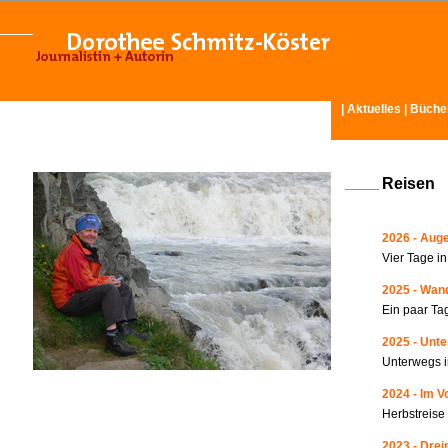
|
Aktuelles
|
Büche
Reisen
2026 - Auge
Vier Tage i
2025 - Wand
Ein paar Ta
2025 - Unte
Unterwegs i
2024 - Im V
Herbstreise
2023 - Drei