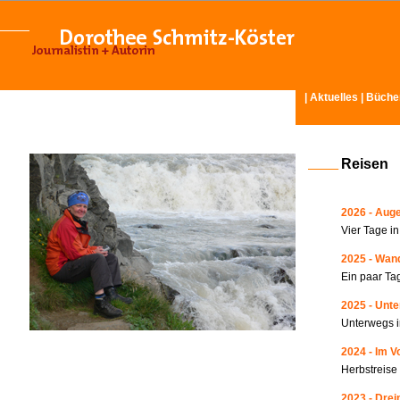
|
Aktuelles
|
Büche
Reisen
2026 - Auge
Vier Tage i
2025 - Wand
Ein paar Ta
2025 - Unte
Unterwegs i
2024 - Im V
Herbstreise
2023 - Drei