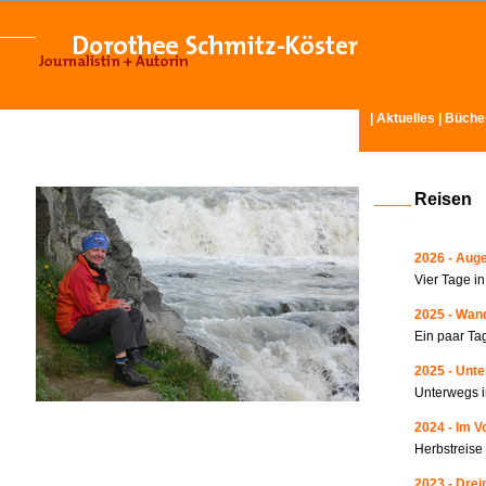
|
Aktuelles
|
Büche
Reisen
2026 - Auge
Vier Tage i
2025 - Wand
Ein paar Ta
2025 - Unte
Unterwegs i
2024 - Im V
Herbstreise
2023 - Drei