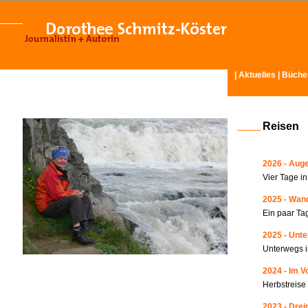
|
Aktuelles
|
Büche
Reisen
2026 - Auge
Vier Tage i
2025 - Wand
Ein paar Ta
2025 - Unte
Unterwegs i
2024 - Im V
Herbstreise
2023 - Drei